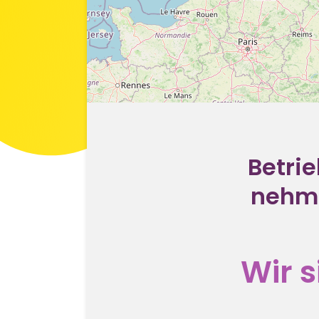
Betrie
nehme
Wir s