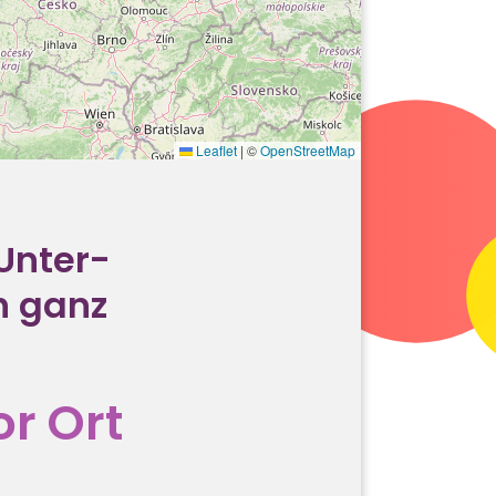
Leaflet
|
©
OpenStreetMap
 Unter­
n ganz
or Ort