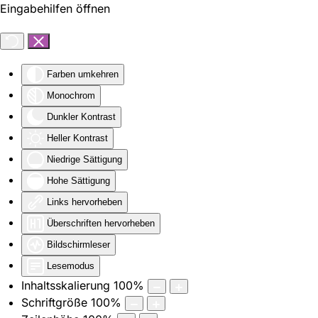
Eingabehilfen öffnen
Zum Hauptinhalt springen
Farben umkehren
Monochrom
Dunkler Kontrast
Heller Kontrast
Niedrige Sättigung
Hohe Sättigung
Links hervorheben
Überschriften hervorheben
Bildschirmleser
Lesemodus
Inhaltsskalierung
100
%
Schriftgröße
100
%