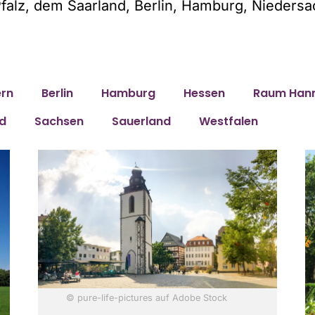
falz, dem Saarland, Berlin, Hamburg, Nieder
rn
Berlin
Hamburg
Hessen
Raum Han
d
Sachsen
Sauerland
Westfalen
© pure-life-pictures auf Adobe Stock